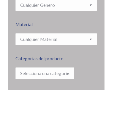
Material
Categorías del producto
NUE
MO-
Tipo:
Mater
Talla:
Color