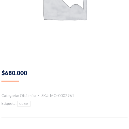
$
680.000
Categoría:
Oftálmica
SKU:
MO-0002961
Etiqueta:
Guess