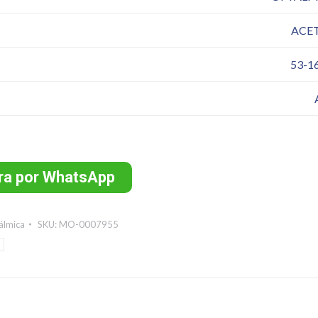
ACE
53-1
a por WhatsApp
álmica
SKU:
MO-0007955