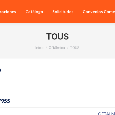
ociones
Catálogo
Solicitudes
Convenios Comer
TOUS
Estás aquí:
Inicio
Oftálmica
TOUS
0
7955
OFTÁLM