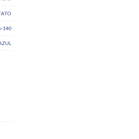
TATO
6-140
AZUL